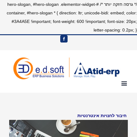
/* גרסה חזקה יותר */ #hero-slogan, #hero-slogan .elementor-widget-
container, #hero-slogan * { direction: ltr; unicode-bidi: embed; color:
#3A4A5E !important; font-weight: 600 !important; font-size: 20px;
letter-spacing: 0.2px; }
חיבור לחנויות אינטרנטיות